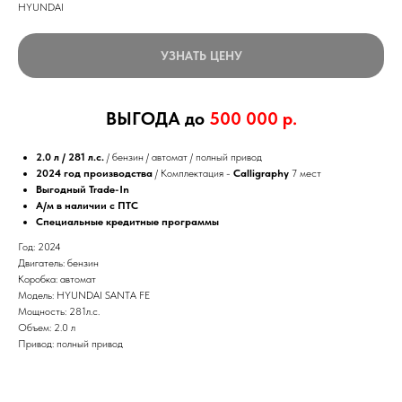
HYUNDAI
УЗНАТЬ ЦЕНУ
ВЫГОДА до
500 000 р.
2.0 л / 281 л.c.
/ бензин / автомат / полный привод
2024 год производства
/ Комплектация -
Calligraphy
7 мест
Выгодный Trade-In
А/м в наличии с ПТС
Специальные кредитные программы
Год: 2024
Двигатель: бензин
Коробка: автомат
Модель: HYUNDAI SANTA FE
Мощность: 281л.c.
Объем: 2.0 л
Привод: полный привод